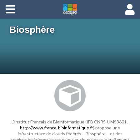
Members
Biosphère
Groups
Documents
Forums
L’Institut Français de Bioinformatique (IFB CNRS-UMS3601 ,
http://www.france-bioinformatique.fr
) propose une
infrastructure de clouds fédérés – Biosphère – et des
services bioinformatiques dans ces clouds pour le traitement