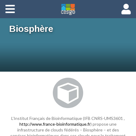
Members
Biosphère
Groups
Documents
Forums
L’Institut Français de Bioinformatique (IFB CNRS-UMS3601 ,
http://www.france-bioinformatique.fr
) propose une
infrastructure de clouds fédérés – Biosphère – et des
services bioinformatiques dans ces clouds pour le traitement